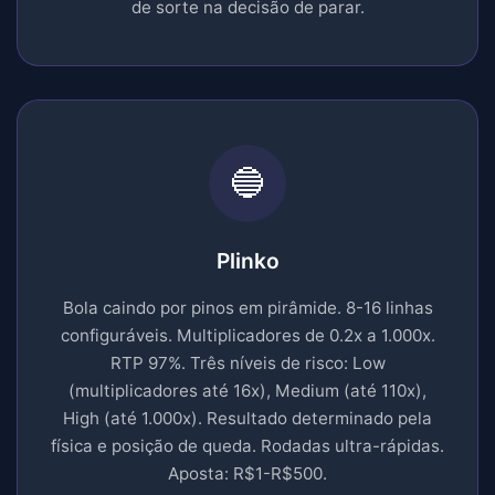
de sorte na decisão de parar.
🔵
Plinko
Bola caindo por pinos em pirâmide. 8-16 linhas
configuráveis. Multiplicadores de 0.2x a 1.000x.
RTP 97%. Três níveis de risco: Low
(multiplicadores até 16x), Medium (até 110x),
High (até 1.000x). Resultado determinado pela
física e posição de queda. Rodadas ultra-rápidas.
Aposta: R$1-R$500.