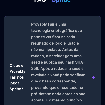
Provably Fair é uma
tecnologia criptográfica que
permite verificar se cada
resultado de jogo é justo e
não manipulado. Antes da
rodada, o servidor gera uma
seed e publica seu hash SHA-
O que é
256. Após a rodada, a seed é
Provably
revelada e você pode verificar
Fair nos
que o hash corresponde,
jogos
provando que o resultado foi
Spribe?
pré-determinado antes da sua
aposta. É o mesmo princípio