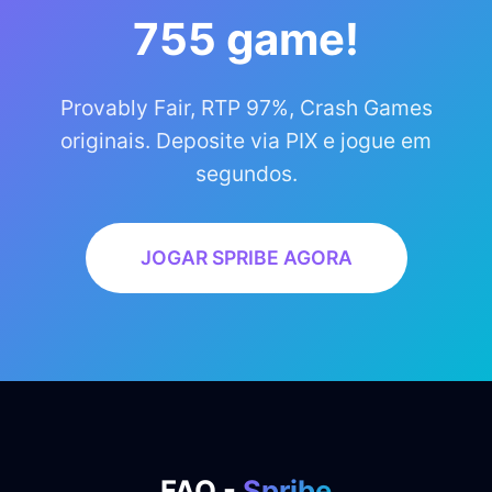
755 game!
Provably Fair, RTP 97%, Crash Games
originais. Deposite via PIX e jogue em
segundos.
JOGAR SPRIBE AGORA
FAQ -
Spribe