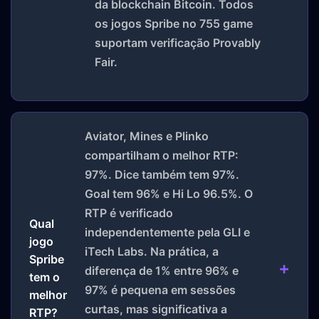
da blockchain Bitcoin. Todos
os jogos Spribe no 755 game
suportam verificação Provably
Fair.
Aviator, Mines e Plinko
compartilham o melhor RTP:
97%. Dice também tem 97%.
Goal tem 96% e Hi Lo 96.5%. O
RTP é verificado
Qual
independentemente pela GLI e
jogo
iTech Labs. Na prática, a
Spribe
diferença de 1% entre 96% e
tem o
97% é pequena em sessões
melhor
curtas, mas significativa a
RTP?