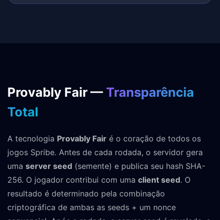
Provably Fair —
Transparência
Total
A tecnologia
Provably Fair
é o coração de todos os
jogos Spribe. Antes de cada rodada, o servidor gera
uma
server seed
(semente) e publica seu hash SHA-
256. O jogador contribui com uma
client seed
. O
resultado é determinado pela combinação
criptográfica de ambas as seeds + um nonce