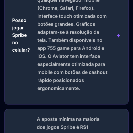
qualquer navegador mobile
(Chrome, Safari, Firefox).
Interface touch otimizada com
Posso
botões grandes. Gráficos
jogar
adaptam-se à resolução da
Spribe
tela. Também disponíveis no
no
app 755 game para Android e
celular?
iOS. O Aviator tem interface
especialmente otimizada para
mobile com botões de cashout
rápido posicionados
ergonomicamente.
A aposta mínima na maioria
dos jogos Spribe é R$1