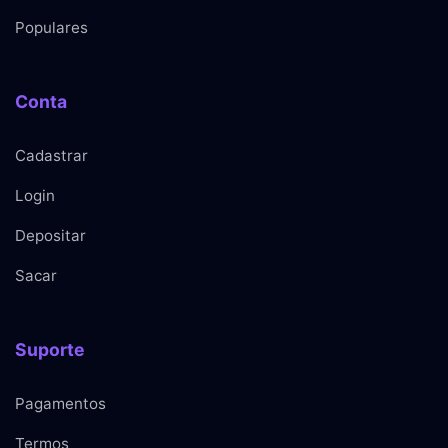
Populares
Conta
Cadastrar
Login
Depositar
Sacar
Suporte
Pagamentos
Termos