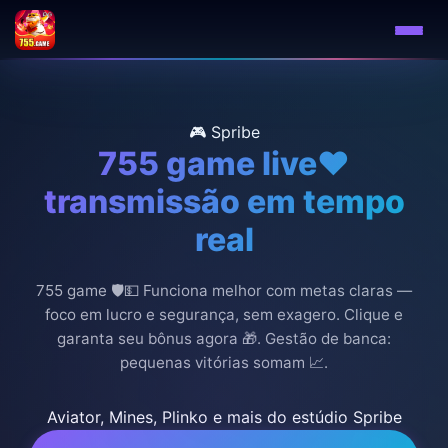
🎮 Spribe
755 game live❤️
transmissão em tempo
real
755 game 🛡️💵 Funciona melhor com metas claras —
foco em lucro e segurança, sem exagero. Clique e
garanta seu bônus agora 🎁. Gestão de banca:
pequenas vitórias somam 📈.
Aviator, Mines, Plinko e mais do estúdio Spribe