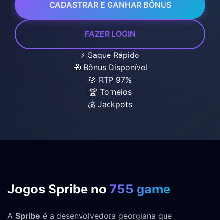
CADASTRAR E GANHAR BÔNUS
FAZER LOGIN
⚡ Saque Rápido
🎁 Bônus Disponível
🎯 RTP 97%
🏆 Torneios
💰 Jackpots
Jogos Spribe no
755 game
A
Spribe
é a desenvolvedora georgiana que