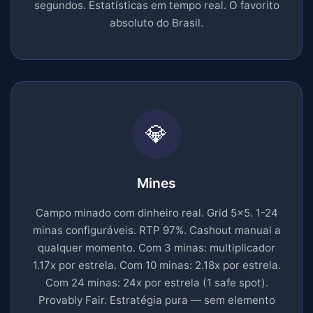
segundos. Estatísticas em tempo real. O favorito
absoluto do Brasil.
💎
Mines
Campo minado com dinheiro real. Grid 5×5. 1-24
minas configuráveis. RTP 97%. Cashout manual a
qualquer momento. Com 3 minas: multiplicador
1.17x por estrela. Com 10 minas: 2.18x por estrela.
Com 24 minas: 24x por estrela (1 safe spot).
Provably Fair. Estratégia pura — sem elemento