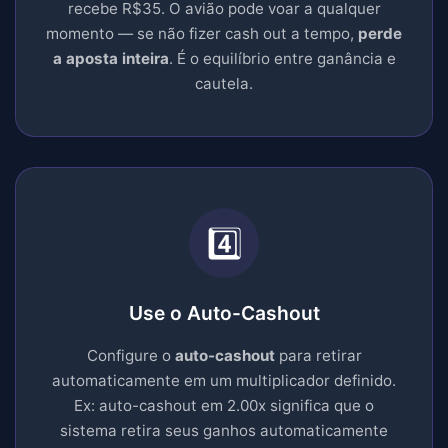
recebe R$35. O avião pode voar a qualquer
momento — se não fizer cash out a tempo,
perde
a aposta inteira
. É o equilíbrio entre ganância e
cautela.
4️⃣
Use o Auto-Cashout
Configure o
auto-cashout
para retirar
automaticamente em um multiplicador definido.
Ex: auto-cashout em 2.00x significa que o
sistema retira seus ganhos automaticamente