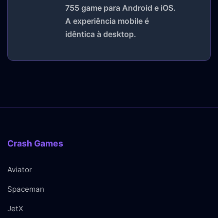
755 game para Android e iOS.
A experiência mobile é
idêntica à desktop.
Crash Games
Aviator
Spaceman
JetX