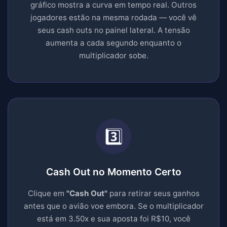
gráfico mostra a curva em tempo real. Outros
jogadores estão na mesma rodada — você vê
seus cash outs no painel lateral. A tensão
aumenta a cada segundo enquanto o
multiplicador sobe.
3️⃣
Cash Out no Momento Certo
Clique em
"Cash Out"
para retirar seus ganhos
antes que o avião voe embora. Se o multiplicador
está em 3.50x e sua aposta foi R$10, você