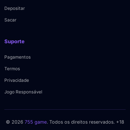
Depositar
Sacar
Suporte
Pagamentos
Termos
Privacidade
Jogo Responsável
© 2026
755 game
. Todos os direitos reservados. +18