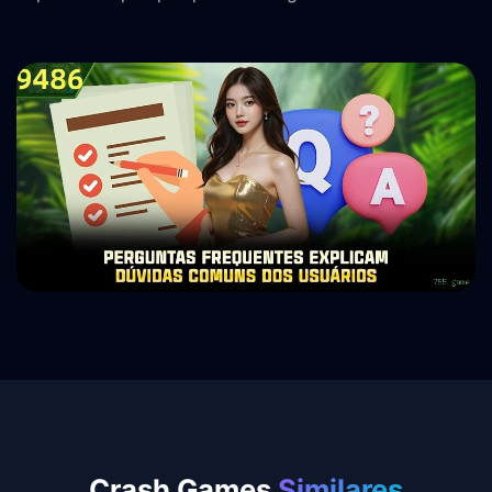
Crash Games
Similares