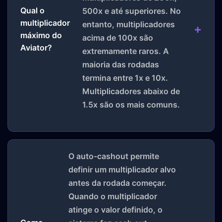
Qual o
500x e até superiores. No
multiplicador
entanto, multiplicadores
máximo do
acima de 100x são
Aviator?
extremamente raros. A
maioria das rodadas
termina entre 1x e 10x.
Multiplicadores abaixo de
1.5x são os mais comuns.
O auto-cashout permite
definir um multiplicador alvo
antes da rodada começar.
Quando o multiplicador
atinge o valor definido, o