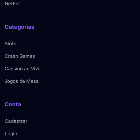
NetEnt
Categorias
Slots
Crash Games
Cassino ao Vivo
Jogos de Mesa
Conta
Cadastrar
Login