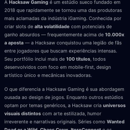
A
Hacksaw Gaming
é um estúdio sueco fundado em
2018 que rapidamente se tornou uma das produtoras
mais aclamadas da indústria iGaming. Conhecida por
criar slots de
alta volatilidade
com potenciais de
ganho absurdos — frequentemente acima de
10.000x
a aposta
— a Hacksaw conquistou uma legião de fãs
entre jogadores que buscam experiências intensas.
Seu portfólio inclui mais de
100 títulos
, todos
desenvolvidos com foco em mobile-first, design
artístico único e mecânicas inovadoras.
O que diferencia a Hacksaw Gaming é sua abordagem
ousada ao design de jogos. Enquanto outros estúdios
optam por temas genéricos, a Hacksaw cria
universos
visuais distintos
com arte estilizada, humor
irreverente e narrativas originais. Séries como
Wanted
Dead or a Wild
,
Chaos Crew
,
IteroConnect
e os