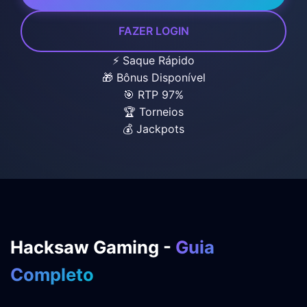
FAZER LOGIN
⚡ Saque Rápido
🎁 Bônus Disponível
🎯 RTP 97%
🏆 Torneios
💰 Jackpots
Hacksaw Gaming -
Guia
Completo