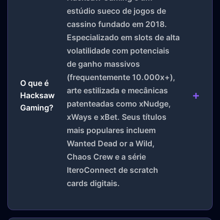
estúdio sueco de jogos de
cassino fundado em 2018.
Especializado em slots de alta
volatilidade com potenciais
de ganho massivos
(frequentemente 10.000x+),
O que é
arte estilizada e mecânicas
Hacksaw
patenteadas como xNudge,
Gaming?
xWays e xBet. Seus títulos
mais populares incluem
Wanted Dead or a Wild,
Chaos Crew e a série
IteroConnect de scratch
cards digitais.