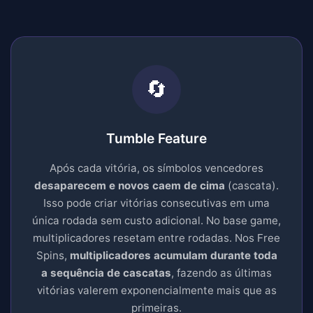
🔄
Tumble Feature
Após cada vitória, os símbolos vencedores
desaparecem e novos caem de cima
(cascata).
Isso pode criar vitórias consecutivas em uma
única rodada sem custo adicional. No base game,
multiplicadores resetam entre rodadas. Nos Free
Spins,
multiplicadores acumulam durante toda
a sequência de cascatas
, fazendo as últimas
vitórias valerem exponencialmente mais que as
primeiras.