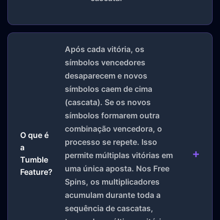
Após cada vitória, os
símbolos vencedores
desaparecem e novos
símbolos caem de cima
(cascata). Se os novos
símbolos formarem outra
combinação vencedora, o
O que é
processo se repete. Isso
a
permite múltiplas vitórias em
Tumble
uma única aposta. Nos Free
Feature?
Spins, os multiplicadores
acumulam durante toda a
sequência de cascatas,