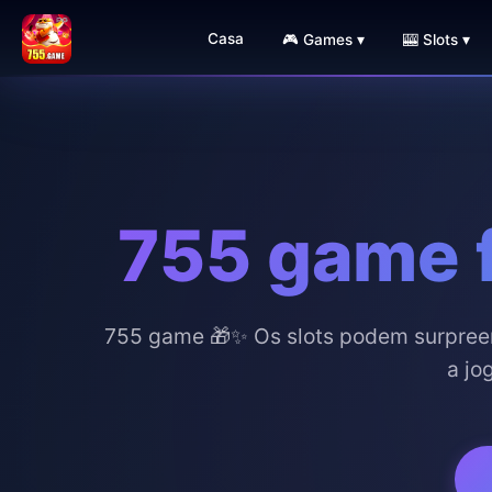
Casa
🎮 Games ▾
🎰 Slots ▾
755 game f
755 game 🎁✨ Os slots podem surpreen
a jo