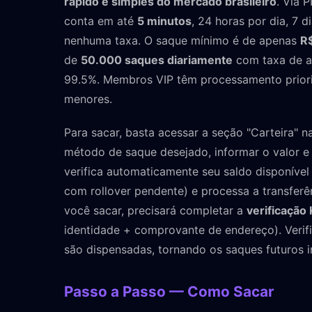
rápido e simples do mercado brasileiro
. Via 
conta em até
5 minutos
, 24 horas por dia, 7 
nenhuma taxa. O saque mínimo é de apenas
R
de
50.000 saques diariamente
com taxa de a
99.5%. Membros VIP têm processamento prior
menores.
Para sacar, basta acessar a seção "Carteira" n
método de saque desejado, informar o valor e 
verifica automaticamente seu saldo disponível
com rollover pendente) e processa a transferê
você sacar, precisará completar a
verificação
identidade + comprovante de endereço). Veri
são dispensadas, tornando os saques futuros i
Passo a Passo — Como Sacar