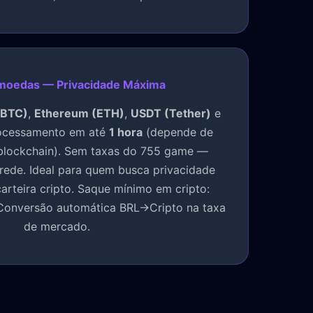
omoedas — Privacidade Máxima
(BTC)
,
Ethereum (ETH)
,
USDT (Tether)
e
rocessamento em até
1 hora
(depende de
blockchain). Sem taxas do 755 game —
rede. Ideal para quem busca privacidade
carteira cripto. Saque mínimo em cripto:
 Conversão automática BRL→Cripto na taxa
de mercado.