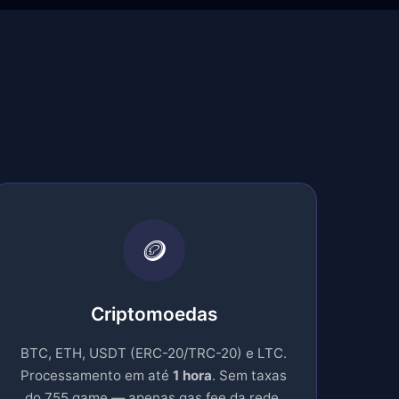
🪙
Criptomoedas
BTC, ETH, USDT (ERC-20/TRC-20) e LTC.
Processamento em até
1 hora
. Sem taxas
do 755 game — apenas gas fee da rede.