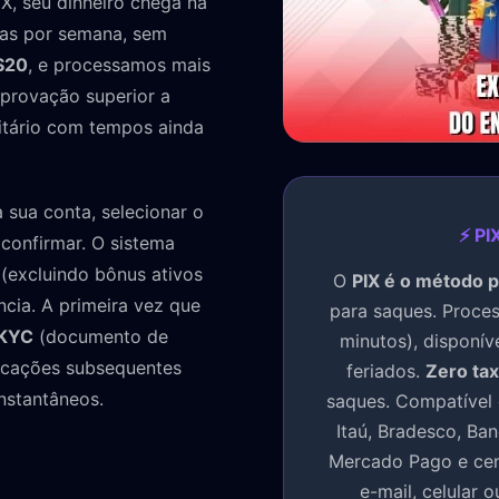
PIX, seu dinheiro chega na
dias por semana, sem
$20
, e processamos mais
provação superior a
itário com tempos ainda
a sua conta, selecionar o
⚡ PI
confirmar. O sistema
 (excluindo bônus ativos
O
PIX é o método 
ncia. A primeira vez que
para saques. Proc
 KYC
(documento de
minutos), disponív
ficações subsequentes
feriados.
Zero ta
nstantâneos.
saques. Compatível 
Itaú, Bradesco, Ban
Mercado Pago e cen
e-mail, celular 