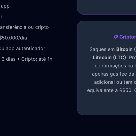
 app
r
ansferência ou cripto
🪙 Cript
50.000/dia
u app autenticador
Saques em
Bitcoin 
Litecoin (LTC)
. P
-3 dias • Cripto: até 1h
confirmações na 
apenas gas fee da 
adicional ou tem 
equivalente a R$50.