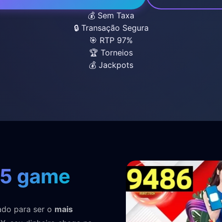
💰 Sem Taxa
🔒 Transação Segura
🎯 RTP 97%
🏆 Torneios
💰 Jackpots
5 game
ado para ser o
mais