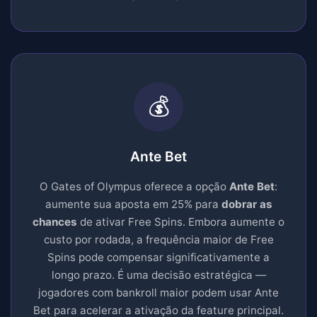
💰
Ante Bet
O Gates of Olympus oferece a opção
Ante Bet
:
aumente sua aposta em 25% para
dobrar as
chances
de ativar Free Spins. Embora aumente o
custo por rodada, a frequência maior de Free
Spins pode compensar significativamente a
longo prazo. É uma decisão estratégica —
jogadores com bankroll maior podem usar Ante
Bet para acelerar a ativação da feature principal.