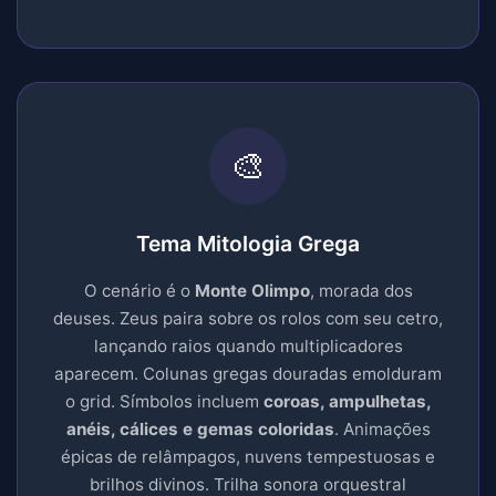
🎨
Tema Mitologia Grega
O cenário é o
Monte Olimpo
, morada dos
deuses. Zeus paira sobre os rolos com seu cetro,
lançando raios quando multiplicadores
aparecem. Colunas gregas douradas emolduram
o grid. Símbolos incluem
coroas, ampulhetas,
anéis, cálices e gemas coloridas
. Animações
épicas de relâmpagos, nuvens tempestuosas e
brilhos divinos. Trilha sonora orquestral