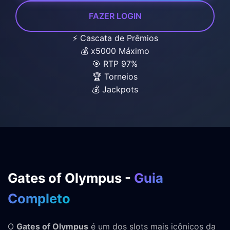
FAZER LOGIN
⚡ Cascata de Prêmios
💰 x5000 Máximo
🎯 RTP 97%
🏆 Torneios
💰 Jackpots
Gates of Olympus -
Guia
Completo
O
Gates of Olympus
é um dos slots mais icônicos da