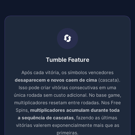
🔄
Tumble Feature
Após cada vitória, os símbolos vencedores
desaparecem e novos caem de cima
(cascata).
Isso pode criar vitórias consecutivas em uma
única rodada sem custo adicional. No base game,
multiplicadores resetam entre rodadas. Nos Free
Spins,
multiplicadores acumulam durante toda
a sequência de cascatas
, fazendo as últimas
vitórias valerem exponencialmente mais que as
primeiras.