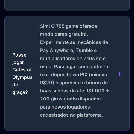
Sim! O 755 game oferece
modo demo gratuito.
Experimente as mecânicas de
Pay Anywhere, Tumble e
Posso
multiplicadores de Zeus sem
jogar
risco. Para jogar com dinheiro
Gates of
real, deposite via PIX (mínimo
Olympus
R$20) e aproveite o bônus de
de
boas-vindas de até R$1.000 +
graça?
200 giros grátis disponível
para novos jogadores
cadastrados na plataforma.