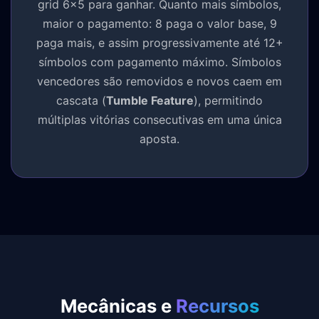
grid 6x5 para ganhar. Quanto mais símbolos,
maior o pagamento: 8 paga o valor base, 9
paga mais, e assim progressivamente até 12+
símbolos com pagamento máximo. Símbolos
vencedores são removidos e novos caem em
cascata (
Tumble Feature
), permitindo
múltiplas vitórias consecutivas em uma única
aposta.
Mecânicas e
Recursos