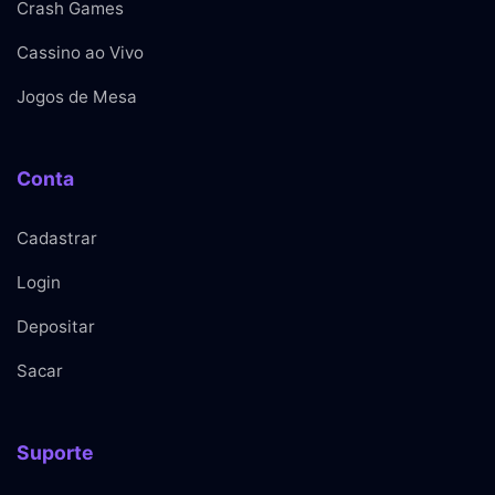
Crash Games
Cassino ao Vivo
Jogos de Mesa
Conta
Cadastrar
Login
Depositar
Sacar
Suporte