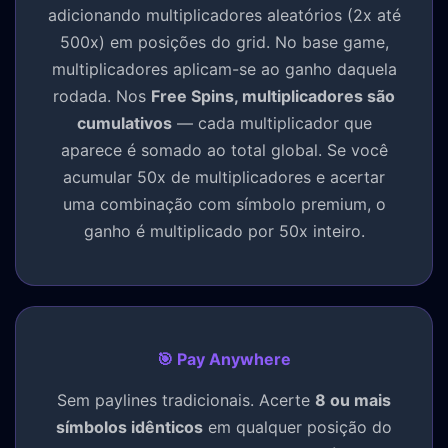
adicionando multiplicadores aleatórios (2x até
500x) em posições do grid. No base game,
multiplicadores aplicam-se ao ganho daquela
rodada. Nos
Free Spins, multiplicadores são
cumulativos
— cada multiplicador que
aparece é somado ao total global. Se você
acumular 50x de multiplicadores e acertar
uma combinação com símbolo premium, o
ganho é multiplicado por 50x inteiro.
🎯 Pay Anywhere
Sem paylines tradicionais. Acerte
8 ou mais
símbolos idênticos
em qualquer posição do