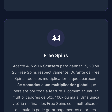
🎰
Free Spins
Acerte
4, 5 ou 6 Scatters
para ganhar 15, 20 ou
25 Free Spins respectivamente. Durante os Free
Spins, todos os multiplicadores que aparecem
são
somados a um multiplicador global
que
persiste por toda a feature. É comum acumular
multiplicadores de 50x, 100x ou mais. Uma única
vitória no final dos Free Spins com multiplicador
acumulado pode gerar pagamentos enormes.