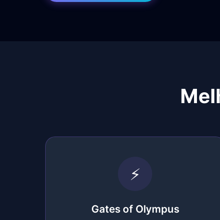
Mel
⚡
Gates of Olympus