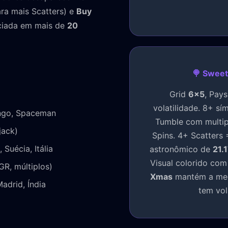
ra mais Scatters) e
Buy
nciada em mais de
20
🍭 Sweet
Grid
6x5
, Pay
volatilidade. 8+ s
ingo, Spaceman
Tumble com multi
jack)
Spins. 4+ Scatters 
Suécia, Itália
astronômico de
21.
Visual colorido com
GR, múltiplos)
Xmas
mantém a mec
adrid, Índia
tem vol