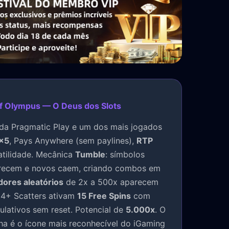
of Olympus — O Deus dos Slots
 da Pragmatic Play e um dos mais jogados
x5
, Pays Anywhere (sem paylines),
RTP
latilidade. Mecânica
Tumble
: símbolos
recem e novos caem, criando combos em
dores aleatórios
de 2x a 500x aparecem
 4+ Scatters ativam
15 Free Spins
com
ulativos sem reset. Potencial de
5.000x
. O
ha é o ícone mais reconhecível do iGaming