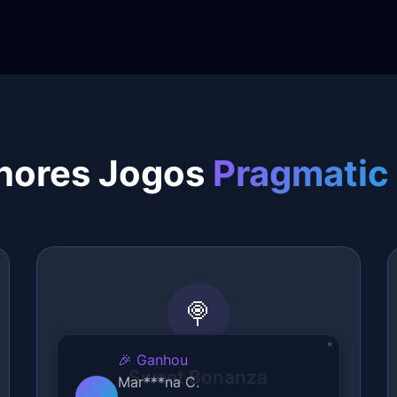
hores Jogos
Pragmatic 
🍭
Sweet Bonanza