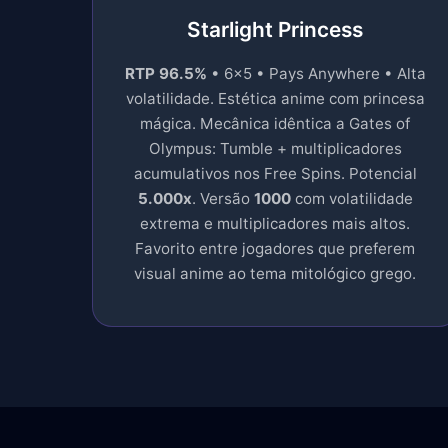
Starlight Princess
RTP 96.5%
• 6x5 • Pays Anywhere • Alta
volatilidade. Estética anime com princesa
mágica. Mecânica idêntica a Gates of
Olympus: Tumble + multiplicadores
acumulativos nos Free Spins. Potencial
5.000x
. Versão
1000
com volatilidade
extrema e multiplicadores mais altos.
Favorito entre jogadores que preferem
visual anime ao tema mitológico grego.